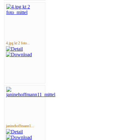
4.jpg kt 2 foto...
janinehoffmann1...